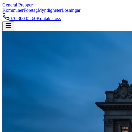
General Prepper
Kommuner
Företag
Myndigheter
Lösningar
076 300 05 60
Kontakta oss