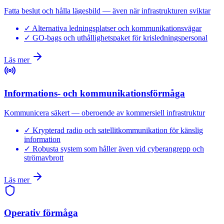
Fatta beslut och hålla lägesbild — även när infrastrukturen sviktar
✓
Alternativa ledningsplatser och kommunikationsvägar
✓
GO-bags och uthållighetspaket för krisledningspersonal
Läs mer
Informations- och kommunikationsförmåga
Kommunicera säkert — oberoende av kommersiell infrastruktur
✓
Krypterad radio och satellitkommunikation för känslig
information
✓
Robusta system som håller även vid cyberangrepp och
strömavbrott
Läs mer
Operativ förmåga