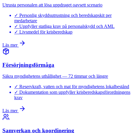
Utrusta personalen att lösa uppdraget oavsett scenario
✓
Personlig skyddsutrustning och beredskapskit per
medarbetare
✓
Uppfyller statliga krav på personalskydd och AML
✓
Livsmedel för krisberedskap
Läs mer
Försörjningsförmåga
Säkra myndighetens uthållighet — 72 timmar och längre
✓
Reservkraft, vatten och mat för myndighetens lokalbestånd
✓
Dokumentation som uppfyller krisberedskapsförordningens
krav
Läs mer
Samverkan och koordinering