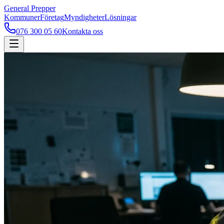
General Prepper
Kommuner
Företag
Myndigheter
Lösningar
076 300 05 60
Kontakta oss