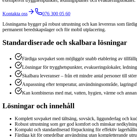
exempelvis trygghetspunkter, ledningsplatser och evakueringslokaler.
Kontakta oss
076 300 05 60
Lösningarna bygger på robust utrustning och kan levereras som färdiga
permanent beredskapslager och för mobil utplacering.
Standardiserade och skalbara lösningar
Färdiga sovpaket som möjliggör snabb etablering av tillfälli
Lösningar för trygghetspunkter, evakueringslokaler, lednin
Skalbara leveranser – från ett mindre antal personer till stö
Anpassning efter temperatur, användningsområde, lagringsfö
Kan kombineras med mat, vatten, hygien, värme och annan
Lösningar och innehåll
Komplett sovpaket med tältsäng, sovsäck, liggunderlag och ku
Robust utrustning som ger god komfort och minskar nedkylning 
Kompakt och standardiserad förpackning för effektiv lagerhålln
Färdiga kit för omedelbar användning utan kompletterande utru