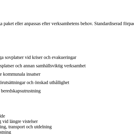
 paket eller anpassas efter verksamhetens behov. Standardiserad förpac
ga sovplatser vid kriser och evakueringar
gsplatser och annan samhällsviktig verksamhet
rre kommunala insatser
rutsättningar och önskad uthållighet
 beredskapsutrustning
dde
vid längre vistelser
ing, transport och utdelning
stning