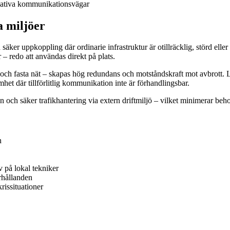
ernativa kommunikationsvägar
a miljöer
ker uppkoppling där ordinarie infrastruktur är otillräcklig, störd eller h
– redo att användas direkt på plats.
och fasta nät – skapas hög redundans och motståndskraft mot avbrott. L
samhet där tillförlitlig kommunikation inte är förhandlingsbar.
 och säker trafikhantering via extern driftmiljö – vilket minimerar beh
n
v på lokal tekniker
rhållanden
rissituationer