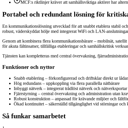
MCF:s riktlinjer kräver att samhällsviktiga aktörer har alt
Portabel och redundant lösning för kritisk
En kommunikationslösning utvecklad för att snabbt etablera stabil och sä
robust, väderskyddat hölje med integrerat WiFi och LAN-anslutningar 
Genom att kombinera flera kommunikationsbärare – mobilnät, satellit 
för akuta fältinsatser, tillfälliga etableringar och samhällskritisk verk
Tjänsten kan kompletteras med central övervakning, fjärradministration
Funktioner och nyttor
Snabb etablering – förkonfigurerad och driftsklar direkt ur låda
Hög redundans – uppkoppling via flera parallella nätbärare
Inbyggt nätverk – integrerat trådlöst nätverk och nätverksportar
Fjärrstyrning – central övervakning och administration utan kra
Robust konstruktion – anpassad för krävande miljöer och fältfö
Ökad kontinuitet – säkerställd tillgänglighet vid störningar och k
Så funkar samarbetet