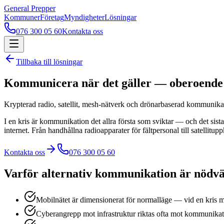
General Prepper
Kommuner
Företag
Myndigheter
Lösningar
076 300 05 60
Kontakta oss
Tillbaka till lösningar
Kommunicera när det gäller — oberoende 
Krypterad radio, satellit, mesh-nätverk och drönarbaserad kommunika
I en kris är kommunikation det allra första som sviktar — och det sis
internet. Från handhållna radioapparater för fältpersonal till satelli
Kontakta oss
076 300 05 60
Varför alternativ kommunikation är nödv
Mobilnätet är dimensionerat för normalläge — vid en kris m
Cyberangrepp mot infrastruktur riktas ofta mot kommunik