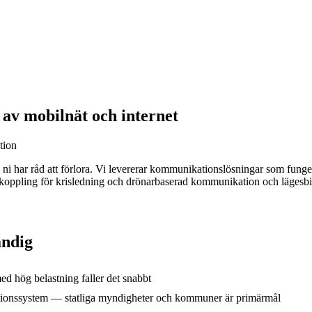
av mobilnät och internet
tion
ta ni har råd att förlora. Vi levererar kommunikationslösningar som fun
tuppkoppling för krisledning och drönarbaserad kommunikation och lägesb
ändig
ed hög belastning faller det snabbt
ationssystem — statliga myndigheter och kommuner är primärmål