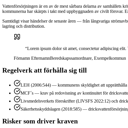
Vattenförsörjningen är en av de mest sårbara delarna av samhällets kri
kommunerna har skärpts i takt med uppbyggnaden av civilt försvar. En
Samtidigt visar händelser de senaste åren — från långvariga strömavbro
lagring och distribution.
“
Lorem ipsum dolor sit amet, consectetur adipiscing elit.
Förnamn Efternamn
Beredskapssamordnare
,
Exempelkommun
Regelverk att förhålla sig till
LEH (2006:544) — kommunens skyldighet att upprätthålla s
MCF´s — krav på redovisning av kontinuitet för dricksvatt
Livsmedelsverkets föreskrifter (LIVSFS 2022:12) och dric
Säkerhetsskyddslagen (2018:585) — dricksvattenförsörjning
Risker som driver kraven