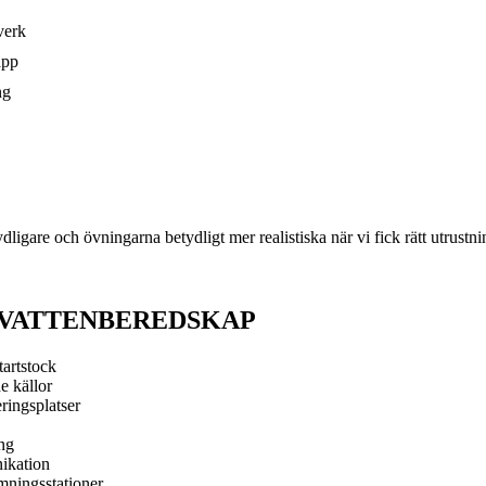
verk
äpp
ng
gare och övningarna betydligt mer realistiska när vi fick rätt utrustnin
 VATTENBEREDSKAP
tartstock
e källor
ringsplatser
ing
ikation
ämningsstationer