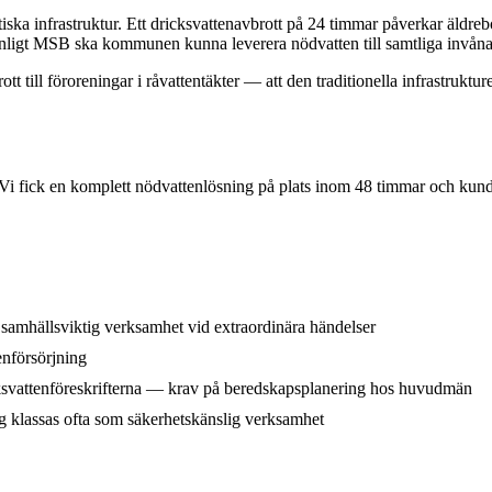
tiska infrastruktur. Ett dricksvattenavbrott på 24 timmar påverkar äldr
ligt MSB ska kommunen kunna leverera nödvatten till samtliga invånare 
tt till föroreningar i råvattentäkter — att den traditionella infrastruk
 Vi fick en komplett nödvattenlösning på plats inom 48 timmar och kunde 
amhällsviktig verksamhet vid extraordinära händelser
enförsörjning
ksvattenföreskrifterna — krav på beredskapsplanering hos huvudmän
 klassas ofta som säkerhetskänslig verksamhet