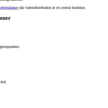
gghetsplatser
där vattendistribution är en central funktion.
ioner
ghetspunkter.
vård.