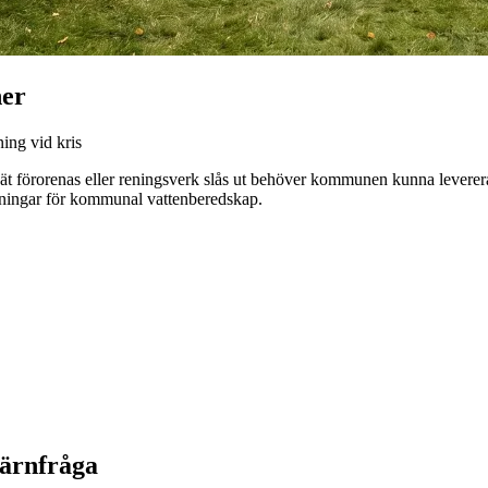
ner
ning vid kris
gsnät förorenas eller reningsverk slås ut behöver kommunen kunna levere
sningar för kommunal vattenberedskap.
ärnfråga