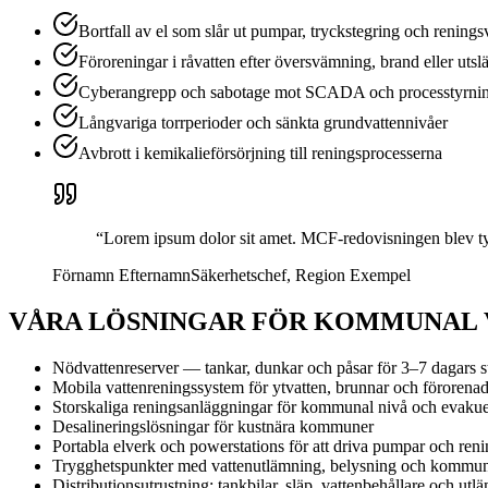
Bortfall av el som slår ut pumpar, tryckstegring och renings
Föroreningar i råvatten efter översvämning, brand eller utsl
Cyberangrepp och sabotage mot SCADA och processtyrni
Långvariga torrperioder och sänkta grundvattennivåer
Avbrott i kemikalieförsörjning till reningsprocesserna
“
Lorem ipsum dolor sit amet. MCF-redovisningen blev tydli
Förnamn Efternamn
Säkerhetschef
,
Region Exempel
VÅRA LÖSNINGAR FÖR KOMMUNAL
Nödvattenreserver — tankar, dunkar och påsar för 3–7 dagars s
Mobila vattenreningssystem för ytvatten, brunnar och förorenad
Storskaliga reningsanläggningar för kommunal nivå och evakue
Desalineringslösningar för kustnära kommuner
Portabla elverk och powerstations för att driva pumpar och ren
Trygghetspunkter med vattenutlämning, belysning och kommun
Distributionsutrustning: tankbilar, släp, vattenbehållare och utl