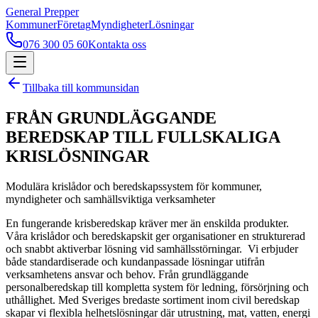
General Prepper
Kommuner
Företag
Myndigheter
Lösningar
076 300 05 60
Kontakta oss
Tillbaka till kommunsidan
FRÅN GRUNDLÄGGANDE
BEREDSKAP TILL FULLSKALIGA
KRISLÖSNINGAR
Modulära krislådor och beredskapssystem för kommuner,
myndigheter och samhällsviktiga verksamheter
En fungerande krisberedskap kräver mer än enskilda produkter.
Våra krislådor och beredskapskit ger organisationer en strukturerad
och snabbt aktiverbar lösning vid samhällsstörningar. Vi erbjuder
både standardiserade och kundanpassade lösningar utifrån
verksamhetens ansvar och behov. Från grundläggande
personalberedskap till kompletta system för ledning, försörjning och
uthållighet. Med Sveriges bredaste sortiment inom civil beredskap
skapar vi flexibla helhetslösningar där utrustning, mat, vatten, energi