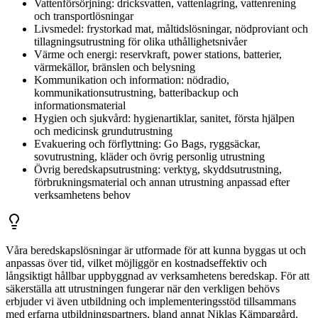
Vattenförsörjning: dricksvatten, vattenlagring, vattenrening
och transportlösningar
Livsmedel: frystorkad mat, måltidslösningar, nödproviant och
tillagningsutrustning för olika uthållighetsnivåer
Värme och energi: reservkraft, power stations, batterier,
värmekällor, bränslen och belysning
Kommunikation och information: nödradio,
kommunikationsutrustning, batteribackup och
informationsmaterial
Hygien och sjukvård: hygienartiklar, sanitet, första hjälpen
och medicinsk grundutrustning
Evakuering och förflyttning: Go Bags, ryggsäckar,
sovutrustning, kläder och övrig personlig utrustning
Övrig beredskapsutrustning: verktyg, skyddsutrustning,
förbrukningsmaterial och annan utrustning anpassad efter
verksamhetens behov
Våra beredskapslösningar är utformade för att kunna byggas ut och
anpassas över tid, vilket möjliggör en kostnadseffektiv och
långsiktigt hållbar uppbyggnad av verksamhetens beredskap. För att
säkerställa att utrustningen fungerar när den verkligen behövs
erbjuder vi även utbildning och implementeringsstöd tillsammans
med erfarna utbildningspartners, bland annat Niklas Kämpargård.