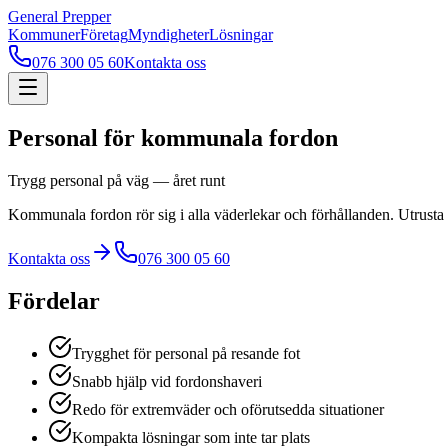
General Prepper
Kommuner
Företag
Myndigheter
Lösningar
076 300 05 60
Kontakta oss
Personal för kommunala fordon
Trygg personal på väg — året runt
Kommunala fordon rör sig i alla väderlekar och förhållanden. Utrusta 
Kontakta oss
076 300 05 60
Fördelar
Trygghet för personal på resande fot
Snabb hjälp vid fordonshaveri
Redo för extremväder och oförutsedda situationer
Kompakta lösningar som inte tar plats